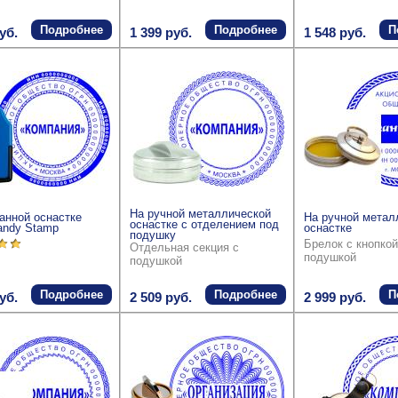
Подробнее
Подробнее
П
уб.
1 399 руб.
1 548 руб.
На ручной металлической
анной оснастке
На ручной метал
оснастке с отделением под
andy Stamp
оснастке
подушку
Брелок с кнопкой
Отдельная секция с
подушкой
подушкой
Подробнее
Подробнее
П
уб.
2 509 руб.
2 999 руб.