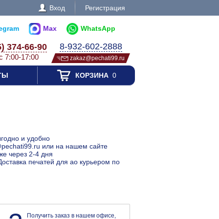
Вход
Регистрация
legram
Max
WhatsApp
8-932-602-2888
5) 374-66-90
с 7:00-17:00
zakaz@pechati99.ru
ТЫ
КОРЗИНА
0
ыгодно и удобно
pechati99.ru или на нашем сайте
же через 2-4 дня
Доставка печатей для ао курьером по
Получить заказ в нашем офисе,