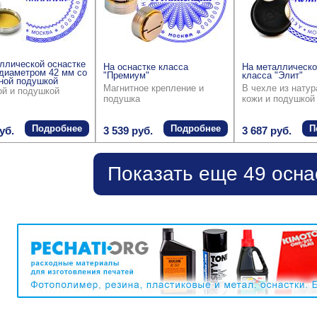
ллической оснастке
На оснастке класса
На металлическо
диаметром 42 мм со
"Премиум"
класса "Элит"
ной подушкой
Магнитное крепление и
В чехле из нату
ой и подушкой
подушка
кожи и подушкой
Подробнее
Подробнее
П
уб.
3 539 руб.
3 687 руб.
Показать еще 49 осна