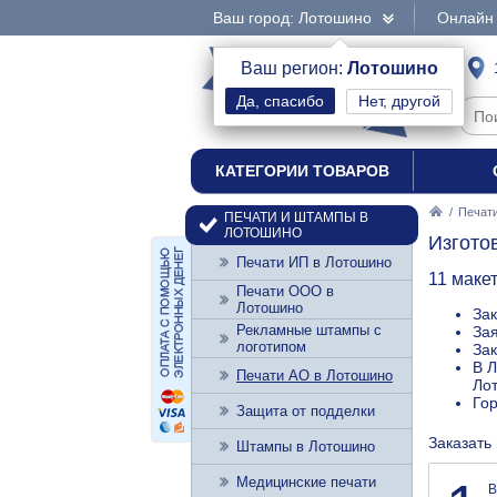
Ваш город: Лотошино
Онлайн 
интернет-магазин
Ваш регион:
Лотошино
Нет, другой
печати и штампы
КАТЕГОРИИ ТОВАРОВ
/
Печат
ПЕЧАТИ И ШТАМПЫ В
ЛОТОШИНО
Изгото
Печати ИП в Лотошино
11 маке
Печати ООО в
Лотошино
Зак
Рекламные штампы с
Зая
логотипом
Зак
В Л
Печати АО в Лотошино
Лот
Го
Защита от подделки
Заказать
Штампы в Лотошино
Медицинские печати
В