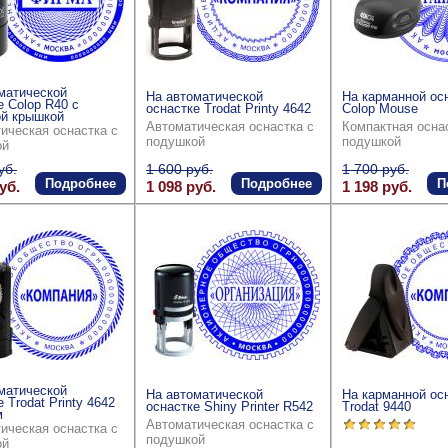
матической
На автоматической
На карманной ос
е Colop R40 с
оснастке Trodat Printy 4642
Colop Mouse
й крышкой
Автоматическая оснастка с
Компактная осна
ическая оснастка с
подушкой
подушкой
ой
уб.
1 600 руб.
1 700 руб.
Подробнее
Подробнее
П
уб.
1 098 руб.
1 198 руб.
матической
На автоматической
На карманной ос
 Trodat Printy 4642
оснастке Shiny Printer R542
Trodat 9440
м
Автоматическая оснастка с
ическая оснастка с
подушкой
ой