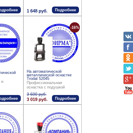
одробнее
Подробнее
1 648 руб.
-16%
На автоматической
лической
металлической оснастке
Trodat 52045
 и
Профессиональная
оснастка с подушкой
3 600 руб.
одробнее
Подробнее
3 019 руб.