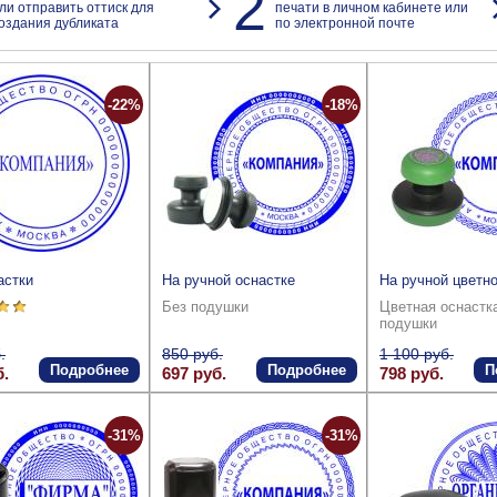
2
ли отправить оттиск для
печати в личном кабинете или
оздания дубликата
по электронной почте
-22%
-18%
астки
На ручной оснастке
На ручной цветно
Без подушки
Цветная оснастк
подушки
.
850 руб.
1 100 руб.
Подробнее
Подробнее
П
б.
697 руб.
798 руб.
-31%
-31%