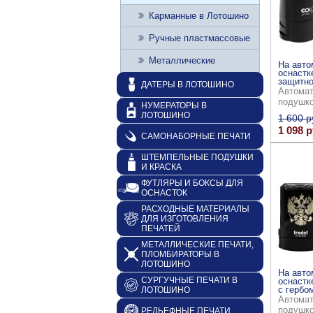
Карманные в Лотошино
Ручные пластмассовые
Металлические
На авто
оснастк
защитно
ДАТЕРЫ В ЛОТОШИНО
Автомат
подушк
НУМЕРАТОРЫ В
ЛОТОШИНО
1 600 р
1 098 р
САМОНАБОРНЫЕ ПЕЧАТИ
ШТЕМПЕЛЬНЫЕ ПОДУШКИ
И КРАСКА
ФУТЛЯРЫ И БОКСЫ ДЛЯ
ОСНАСТОК
РАСХОДНЫЕ МАТЕРИАЛЫ
ДЛЯ ИЗГОТОВЛЕНИЯ
ПЕЧАТЕЙ
МЕТАЛЛИЧЕСКИЕ ПЕЧАТИ,
ПЛОМБИРАТОРЫ В
ЛОТОШИНО
На авто
СУРГУЧНЫЕ ПЕЧАТИ В
оснастке
с гербо
ЛОТОШИНО
Автомат
подушк
РЕЛЬЕФНЫЕ ПЕЧАТИ