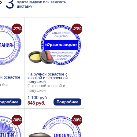
3
пункте выдачи или заказать
доставку
-27%
-23%
На ручной оснастке с
й оснастке
кнопкой и встроенной
подушкой
а без
С красной кнопкой и
подушкой
1 100 руб.
одробнее
Подробнее
848 руб.
-30%
-30%