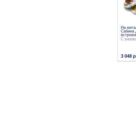
На мета
Сабина 
встроен
С кнопк
3 048 р