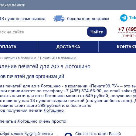
заказ печати
Te
18 пунктов самовывоза
бесплатная доставка
+7 (49
пн-пт 
ОПЛАТА
ДОСТАВКА
КОНТАК
и и штампы в Лотошино
/
Печати АО в Лотошино
вление печатей для АО в Лотошино
тов печатей для организаций
аз печатей для ао в Лотошино - в компании «Печати99.РУ» – это в
вки принимаются по телефону +7 (495) 374-66-90, на email zakaz@
азать печати для ао в Лотошино можно от 549 рублей, получение у
отошино у нас 18 пунктов выдачи печатей (получение бесплатно). 
ошино стоит всего 399 рублей или бесплатно
род получения печати
Лотошино
 печать в Лотошино очень просто!
ыбрать макет будущей печати
Согласовать макет Вашей