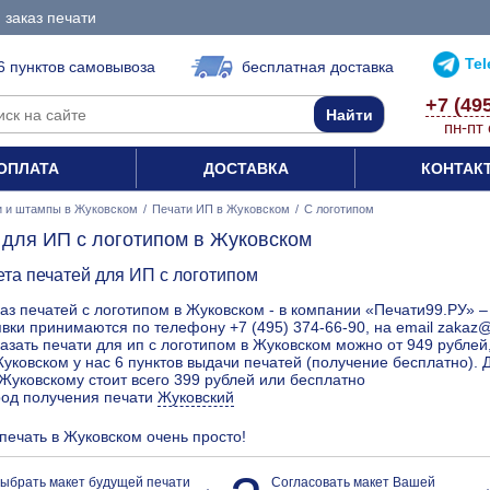
 заказ печати
Te
6 пунктов самовывоза
бесплатная доставка
+7 (49
пн-пт 
ОПЛАТА
ДОСТАВКА
КОНТАК
и и штампы в Жуковском
/
Печати ИП в Жуковском
/
С логотипом
 для ИП с логотипом в Жуковском
ета печатей для ИП с логотипом
аз печатей с логотипом в Жуковском - в компании «Печати99.РУ» –
вки принимаются по телефону +7 (495) 374-66-90, на email zakaz@
азать печати для ип с логотипом в Жуковском можно от 949 рублей
уковском у нас 6 пунктов выдачи печатей (получение бесплатно). 
Жуковскому стоит всего 399 рублей или бесплатно
род получения печати
Жуковский
 печать в Жуковском очень просто!
ыбрать макет будущей печати
Согласовать макет Вашей