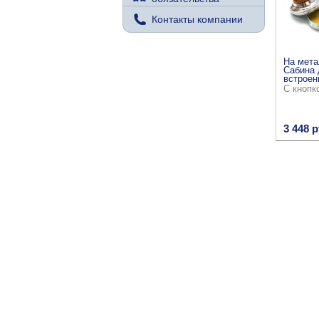
Контакты компании
На мета
Сабина 
встроен
С кнопк
3 448 р