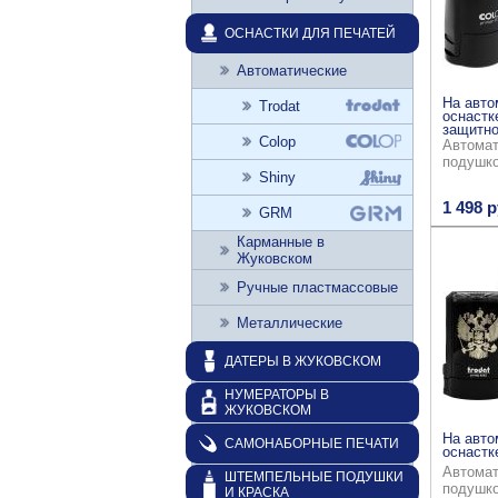
ОСНАСТКИ ДЛЯ ПЕЧАТЕЙ
Автоматические
На авто
Trodat
оснастк
защитно
Colop
Автомат
подушк
Shiny
1 498 р
GRM
Карманные в
Жуковском
Ручные пластмассовые
Металлические
ДАТЕРЫ В ЖУКОВСКОМ
НУМЕРАТОРЫ В
ЖУКОВСКОМ
На авто
САМОНАБОРНЫЕ ПЕЧАТИ
оснастке
Автомат
ШТЕМПЕЛЬНЫЕ ПОДУШКИ
подушк
И КРАСКА