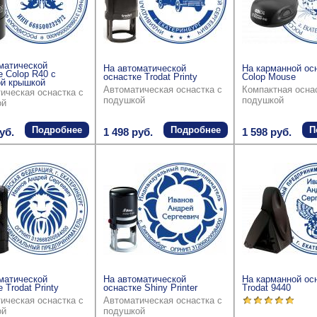
матической
На автоматической
На карманной ос
е Colop R40 с
оснастке Trodat Printy
Colop Mouse
й крышкой
Автоматическая оснастка с
Компактная осна
ическая оснастка с
подушкой
подушкой
ой
Подробнее
Подробнее
П
уб.
1 498 руб.
1 598 руб.
матической
На автоматической
На карманной ос
 Trodat Printy
оснастке Shiny Printer
Trodat 9440
ическая оснастка с
Автоматическая оснастка с
ой
подушкой