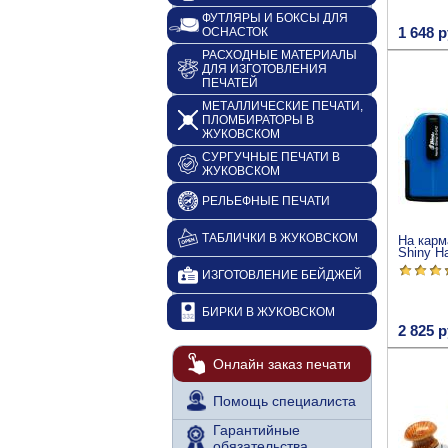
ФУТЛЯРЫ И БОКСЫ ДЛЯ
1 648 р
ОСНАСТОК
РАСХОДНЫЕ МАТЕРИАЛЫ
ДЛЯ ИЗГОТОВЛЕНИЯ
ПЕЧАТЕЙ
МЕТАЛЛИЧЕСКИЕ ПЕЧАТИ,
ПЛОМБИРАТОРЫ В
ЖУКОВСКОМ
СУРГУЧНЫЕ ПЕЧАТИ В
ЖУКОВСКОМ
РЕЛЬЕФНЫЕ ПЕЧАТИ
ТАБЛИЧКИ В ЖУКОВСКОМ
На карм
Shiny H
ИЗГОТОВЛЕНИЕ БЕЙДЖЕЙ
БИРКИ В ЖУКОВСКОМ
2 825 р
Онлайн заказ печати
Помощь специалиста
Гарантийные
обязательства