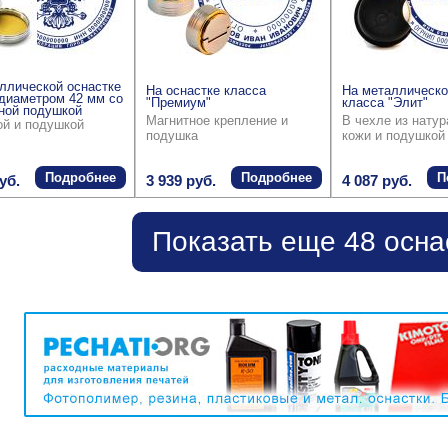
ллической оснастке
На оснастке класса
На металлическо
диаметром 42 мм со
"Премиум"
класса "Элит"
ной подушкой
Магнитное крепление и
В чехле из нату
ой и подушкой
подушка
кожи и подушкой
Подробнее
Подробнее
П
уб.
3 939 руб.
4 087 руб.
Показать еще 48 осна