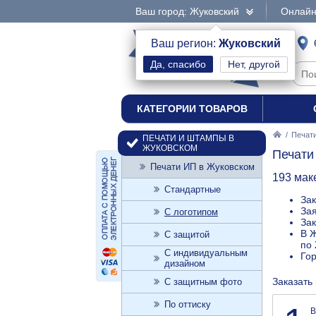
Ваш город: Жуковский
Онлайн
интернет-магазин
Ваш регион:
Жуковский
Нет, другой
печати и штампы
КАТЕГОРИИ ТОВАРОВ
/
Печат
ПЕЧАТИ И ШТАМПЫ В
ЖУКОВСКОМ
Печати
Печати ИП в Жуковском
193 мак
Стандартные
Зак
Зая
С логотипом
Зак
В Ж
С защитой
по 
С индивидуальным
Го
дизайном
Заказать
С защитным фото
По оттиску
В