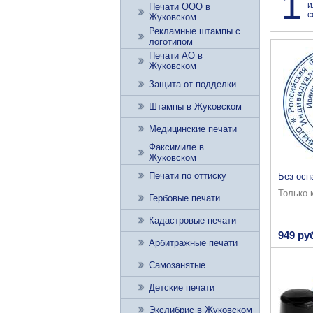
1
и
Печати ООО в
с
Жуковском
Рекламные штампы с
логотипом
Печати АО в
Жуковском
Защита от подделки
Штампы в Жуковском
Медицинские печати
Факсимиле в
Жуковском
Печати по оттиску
Без осн
Только 
Гербовые печати
Кадастровые печати
949 ру
Арбитражные печати
Самозанятые
Детские печати
Экслибрис в Жуковском