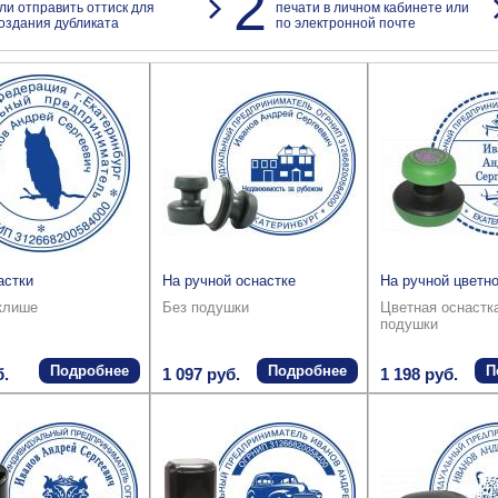
2
ли отправить оттиск для
печати в личном кабинете или
оздания дубликата
по электронной почте
астки
На ручной оснастке
На ручной цветно
клише
Без подушки
Цветная оснастк
подушки
Подробнее
Подробнее
П
б.
1 097 руб.
1 198 руб.