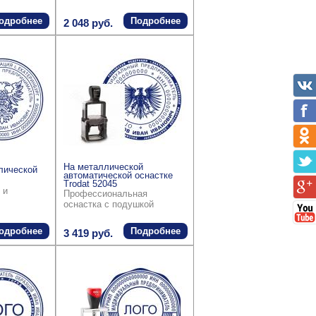
одробнее
Подробнее
2 048 руб.
На металлической
лической
автоматической оснастке
Trodat 52045
 и
Профессиональная
оснастка с подушкой
одробнее
Подробнее
3 419 руб.