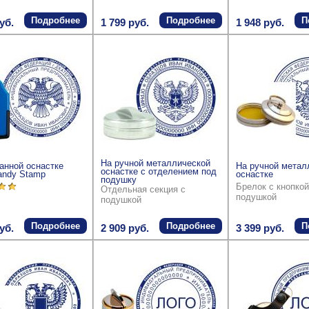
Подробнее
Подробнее
П
уб.
1 799 руб.
1 948 руб.
На ручной металлической
анной оснастке
На ручной метал
оснастке с отделением под
andy Stamp
оснастке
подушку
Брелок с кнопкой
Отдельная секция с
подушкой
подушкой
Подробнее
Подробнее
П
уб.
2 909 руб.
3 399 руб.