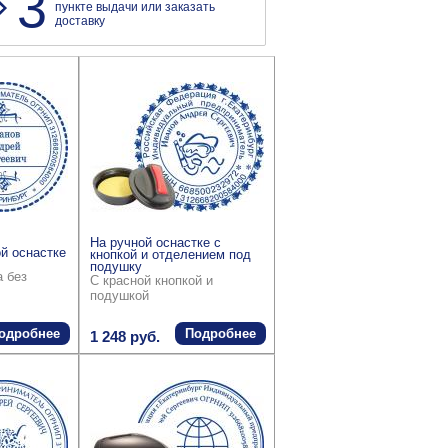
3
пункте выдачи или заказать
доставку
На ручной оснастке с
й оснастке
кнопкой и отделением под
подушку
а без
С красной кнопкой и
подушкой
одробнее
Подробнее
1 248 руб.