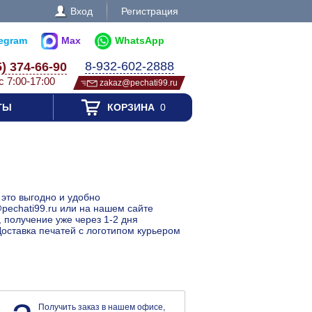
Вход
Регистрация
legram
Max
WhatsApp
8-932-602-2888
5) 374-66-90
с 7:00-17:00
zakaz@pechati99.ru
ТЫ
КОРЗИНА
0
 это выгодно и удобно
pechati99.ru или на нашем сайте
, получение уже через 1-2 дня
Доставка печатей с логотипом курьером
Получить заказ в нашем офисе,