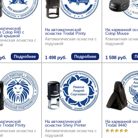
матической
На автоматической
На карманной ос
е Colop R40 с
оснастке Trodat Printy
Colop Mouse
й крышкой
Автоматическая оснастка с
Компактная осна
ическая оснастка с
подушкой
подушкой
ой
Подробнее
Подробнее
П
уб.
1 498 руб.
1 598 руб.
матической
На автоматической
На карманной ос
 Trodat Printy
оснастке Shiny Printer
Trodat 9440
ическая оснастка с
Автоматическая оснастка с
ой
подушкой