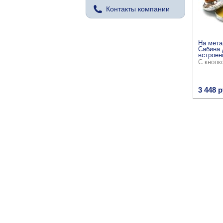
Контакты компании
На мета
Сабина 
встроен
С кнопк
3 448 р