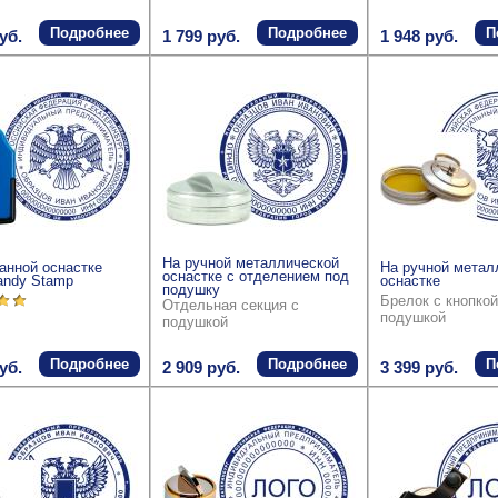
Подробнее
Подробнее
П
уб.
1 799 руб.
1 948 руб.
На ручной металлической
анной оснастке
На ручной метал
оснастке с отделением под
andy Stamp
оснастке
подушку
Брелок с кнопкой
Отдельная секция с
подушкой
подушкой
Подробнее
Подробнее
П
уб.
2 909 руб.
3 399 руб.