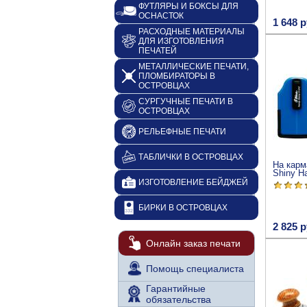
ФУТЛЯРЫ И БОКСЫ ДЛЯ
ОСНАСТОК
1 648 р
РАСХОДНЫЕ МАТЕРИАЛЫ
ДЛЯ ИЗГОТОВЛЕНИЯ
ПЕЧАТЕЙ
МЕТАЛЛИЧЕСКИЕ ПЕЧАТИ,
ПЛОМБИРАТОРЫ В
ОСТРОВЦАХ
СУРГУЧНЫЕ ПЕЧАТИ В
ОСТРОВЦАХ
РЕЛЬЕФНЫЕ ПЕЧАТИ
ТАБЛИЧКИ В ОСТРОВЦАХ
На карм
Shiny H
ИЗГОТОВЛЕНИЕ БЕЙДЖЕЙ
БИРКИ В ОСТРОВЦАХ
2 825 р
Онлайн заказ печати
Помощь специалиста
Гарантийные
обязательства