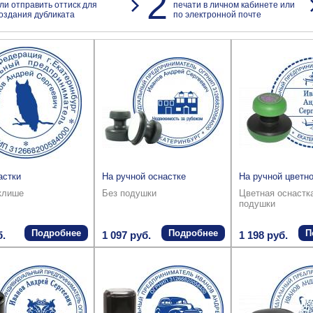
2
ли отправить оттиск для
печати в личном кабинете или
оздания дубликата
по электронной почте
астки
На ручной оснастке
На ручной цветно
клише
Без подушки
Цветная оснастк
подушки
Подробнее
Подробнее
П
б.
1 097 руб.
1 198 руб.