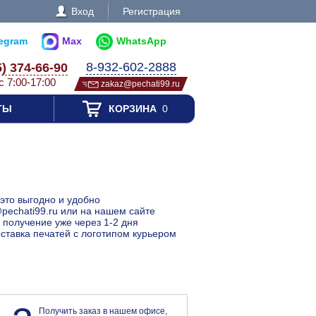
Вход
Регистрация
legram
Max
WhatsApp
8-932-602-2888
5) 374-66-90
с 7:00-17:00
zakaz@pechati99.ru
ТЫ
КОРЗИНА
0
 это выгодно и удобно
pechati99.ru или на нашем сайте
 получение уже через 1-2 дня
оставка печатей с логотипом курьером
Получить заказ в нашем офисе,