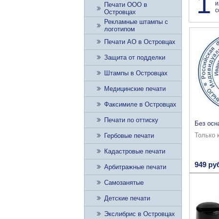
1
и
Печати ООО в
с
Островцах
Рекламные штампы с
логотипом
Печати АО в Островцах
Защита от подделки
Штампы в Островцах
Медицинские печати
Факсимиле в Островцах
Печати по оттиску
Без осн
Только 
Гербовые печати
Кадастровые печати
949 ру
Арбитражные печати
Самозанятые
Детские печати
Экслибрис в Островцах