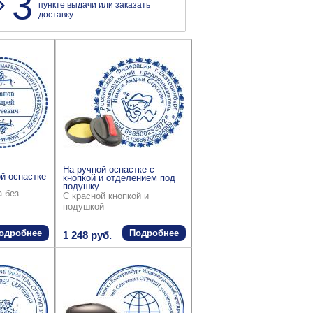
3
пункте выдачи или заказать
доставку
На ручной оснастке с
й оснастке
кнопкой и отделением под
подушку
а без
С красной кнопкой и
подушкой
одробнее
Подробнее
1 248 руб.