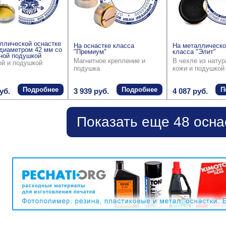
ллической оснастке
На оснастке класса
На металлическо
диаметром 42 мм со
"Премиум"
класса "Элит"
ной подушкой
Магнитное крепление и
В чехле из нату
ой и подушкой
подушка
кожи и подушкой
Подробнее
Подробнее
П
уб.
3 939 руб.
4 087 руб.
Показать еще 48 осна