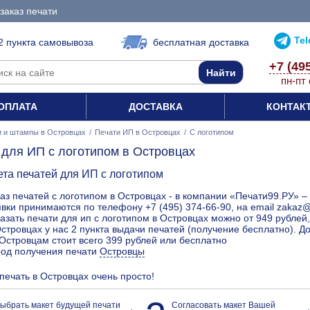
заказ печати
Te
2 пункта самовывоза
бесплатная доставка
+7 (49
пн-пт 
ОПЛАТА
ДОСТАВКА
КОНТАК
и и штампы в Островцах
/
Печати ИП в Островцах
/
С логотипом
 для ИП с логотипом в Островцах
ета печатей для ИП с логотипом
аз печатей с логотипом в Островцах - в компании «Печати99.РУ» –
вки принимаются по телефону +7 (495) 374-66-90, на email zakaz@
азать печати для ип с логотипом в Островцах можно от 949 рублей,
стровцах у нас 2 пункта выдачи печатей (получение бесплатно). Д
Островцам стоит всего 399 рублей или бесплатно
род получения печати
Островцы
 печать в Островцах очень просто!
ыбрать макет будущей печати
Согласовать макет Вашей