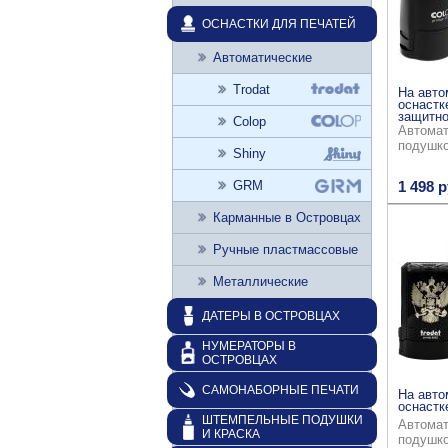
ОСНАСТКИ ДЛЯ ПЕЧАТЕЙ
Автоматические
Trodat
На авто
оснастк
защитно
Colop
Автомат
подушк
Shiny
GRM
1 498 р
Карманные в Островцах
Ручные пластмассовые
Металлические
ДАТЕРЫ В ОСТРОВЦАХ
НУМЕРАТОРЫ В
ОСТРОВЦАХ
САМОНАБОРНЫЕ ПЕЧАТИ
На авто
оснастке
ШТЕМПЕЛЬНЫЕ ПОДУШКИ
Автомат
И КРАСКА
подушк