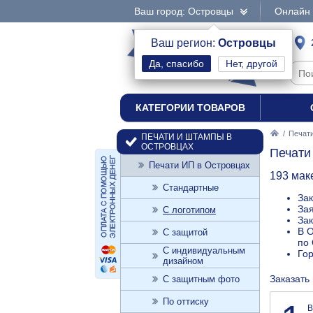
Ваш город: Островцы
Онлайн 
интернет-магазин
Ваш регион:
Островцы
Нет, другой
печати и штампы
КАТЕГОРИИ ТОВАРОВ
/
Печат
ПЕЧАТИ И ШТАМПЫ В
ОСТРОВЦАХ
Печати
Печати ИП в Островцах
193 мак
Стандартные
Зак
Зая
С логотипом
Зак
В О
С защитой
по 
С индивидуальным
Го
дизайном
Заказать
С защитным фото
По оттиску
В