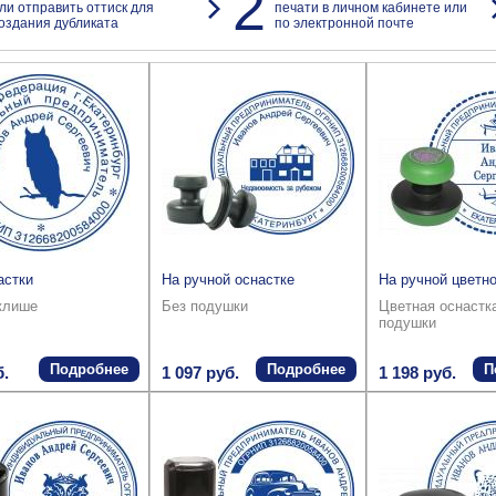
2
ли отправить оттиск для
печати в личном кабинете или
оздания дубликата
по электронной почте
астки
На ручной оснастке
На ручной цветно
клише
Без подушки
Цветная оснастк
подушки
Подробнее
Подробнее
П
б.
1 097 руб.
1 198 руб.