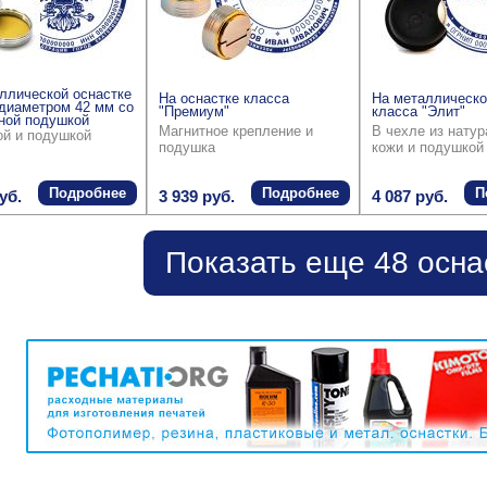
ллической оснастке
На оснастке класса
На металлическо
диаметром 42 мм со
"Премиум"
класса "Элит"
ной подушкой
Магнитное крепление и
В чехле из нату
ой и подушкой
подушка
кожи и подушкой
Подробнее
Подробнее
П
уб.
3 939 руб.
4 087 руб.
Показать еще 48 осна