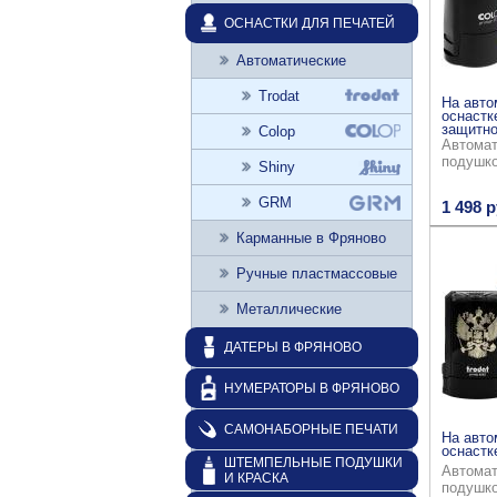
ОСНАСТКИ ДЛЯ ПЕЧАТЕЙ
Автоматические
Trodat
На авто
оснастк
защитно
Colop
Автомат
подушк
Shiny
GRM
1 498 р
Карманные в Фряново
Ручные пластмассовые
Металлические
ДАТЕРЫ В ФРЯНОВО
НУМЕРАТОРЫ В ФРЯНОВО
САМОНАБОРНЫЕ ПЕЧАТИ
На авто
оснастке
ШТЕМПЕЛЬНЫЕ ПОДУШКИ
Автомат
И КРАСКА
подушк