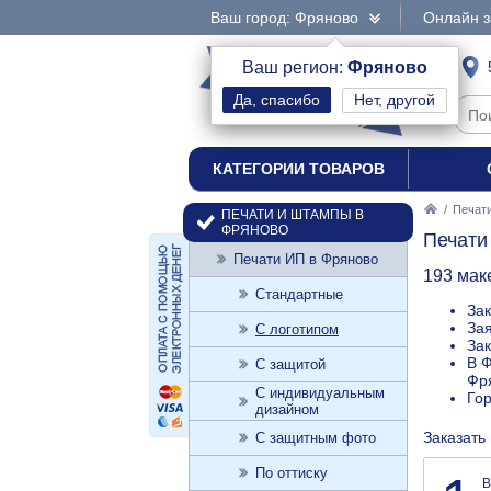
Ваш город: Фряново
Онлайн з
интернет-магазин
Ваш регион:
Фряново
Нет, другой
печати и штампы
КАТЕГОРИИ ТОВАРОВ
/
Печат
ПЕЧАТИ И ШТАМПЫ В
ФРЯНОВО
Печати
Печати ИП в Фряново
193 мак
Стандартные
Зак
Зая
С логотипом
Зак
В Ф
С защитой
Фря
С индивидуальным
Го
дизайном
Заказать
С защитным фото
По оттиску
В