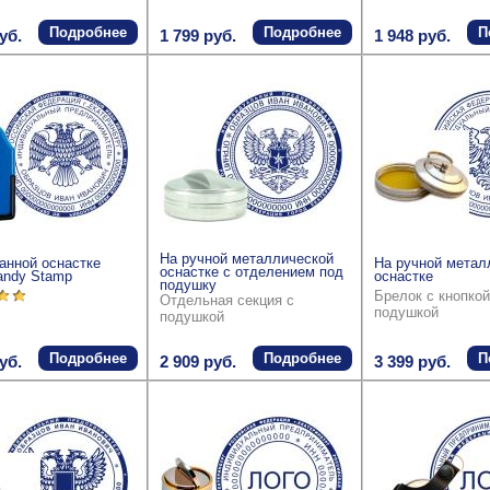
Подробнее
Подробнее
П
уб.
1 799 руб.
1 948 руб.
На ручной металлической
анной оснастке
На ручной метал
оснастке с отделением под
andy Stamp
оснастке
подушку
Брелок с кнопкой
Отдельная секция с
подушкой
подушкой
Подробнее
Подробнее
П
уб.
2 909 руб.
3 399 руб.