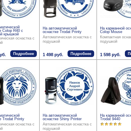
матической
На автоматической
На карманной ос
е Colop R40 с
оснастке Trodat Printy
Colop Mouse
й крышкой
Автоматическая оснастка с
Компактная осна
ическая оснастка с
подушкой
подушкой
ой
Подробнее
Подробнее
П
уб.
1 498 руб.
1 598 руб.
матической
На автоматической
На карманной ос
 Trodat Printy
оснастке Shiny Printer
Trodat 9440
ическая оснастка с
Автоматическая оснастка с
ой
подушкой