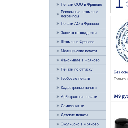
1
и
Печати ООО в Фряново
с
Рекламные штампы с
логотипом
Печати АО в Фряново
Защита от подделки
Штампы в Фряново
Медицинские печати
Факсимиле в Фряново
Печати по оттиску
Без осн
Гербовые печати
Только 
Кадастровые печати
949 ру
Арбитражные печати
Самозанятые
Детские печати
Экслибрис в Фряново