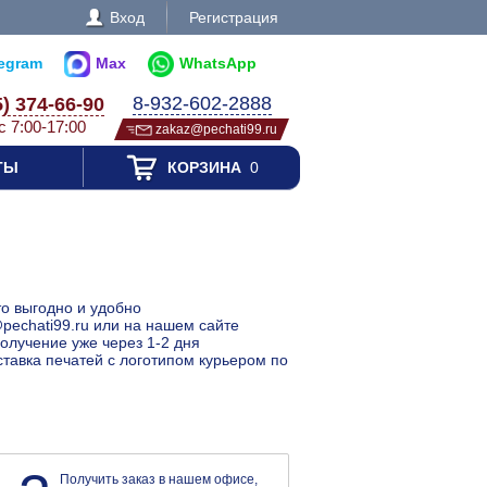
Вход
Регистрация
legram
Max
WhatsApp
8-932-602-2888
5) 374-66-90
с 7:00-17:00
zakaz@pechati99.ru
ТЫ
КОРЗИНА
0
то выгодно и удобно
pechati99.ru или на нашем сайте
получение уже через 1-2 дня
ставка печатей с логотипом курьером по
Получить заказ в нашем офисе,