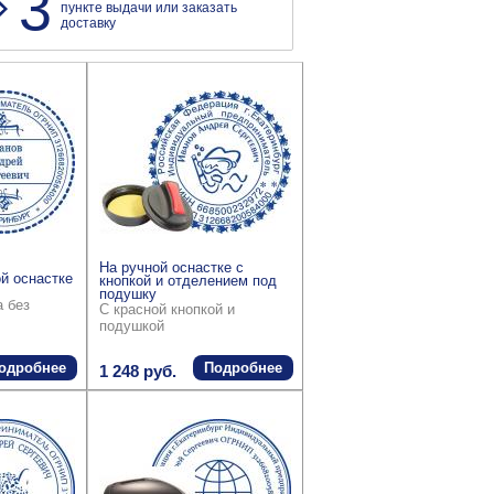
3
пункте выдачи или заказать
доставку
На ручной оснастке с
й оснастке
кнопкой и отделением под
подушку
а без
С красной кнопкой и
подушкой
одробнее
Подробнее
1 248 руб.