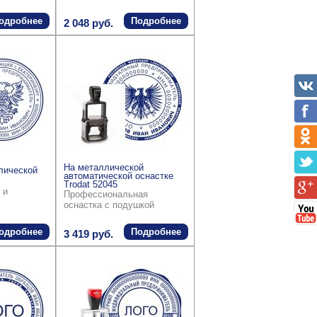
одробнее
Подробнее
2 048 руб.
На металлической
лической
автоматической оснастке
Trodat 52045
 и
Профессиональная
оснастка с подушкой
одробнее
Подробнее
3 419 руб.