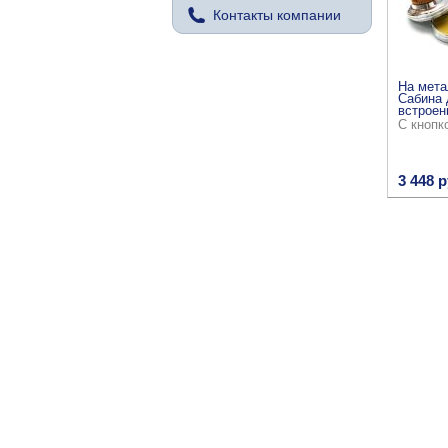
Контакты компании
На мета
Сабина 
встроен
С кнопк
3 448 р