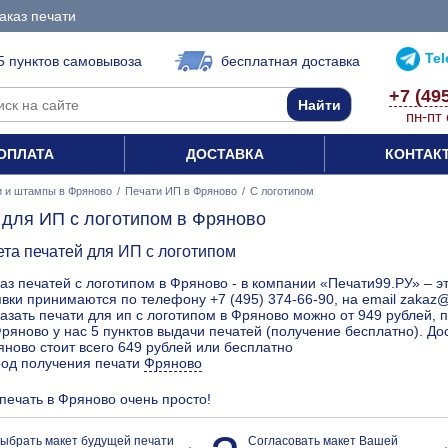
аказ печати
Te
5 пунктов самовывоза
бесплатная доставка
+7 (49
пн-пт 
ОПЛАТА
ДОСТАВКА
КОНТАК
и и штампы в Фряново
/
Печати ИП в Фряново
/
С логотипом
 для ИП с логотипом в Фряново
ета печатей для ИП с логотипом
аз печатей с логотипом в Фряново - в компании «Печати99.РУ» – э
вки принимаются по телефону +7 (495) 374-66-90, на email zakaz@
азать печати для ип с логотипом в Фряново можно от 949 рублей, 
ряново у нас 5 пунктов выдачи печатей (получение бесплатно). До
ново стоит всего 649 рублей или бесплатно
род получения печати
Фряново
 печать в Фряново очень просто!
ыбрать макет будущей печати
Согласовать макет Вашей