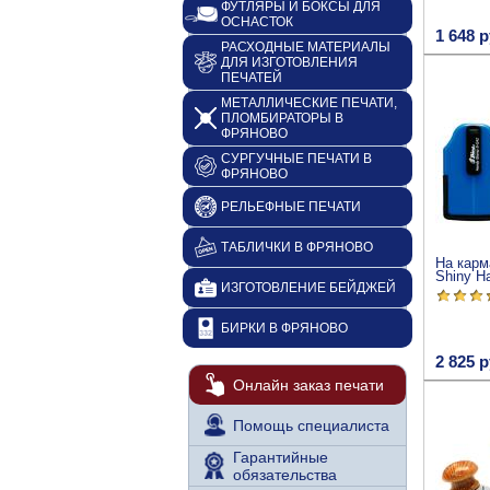
ФУТЛЯРЫ И БОКСЫ ДЛЯ
ОСНАСТОК
1 648 р
РАСХОДНЫЕ МАТЕРИАЛЫ
ДЛЯ ИЗГОТОВЛЕНИЯ
ПЕЧАТЕЙ
МЕТАЛЛИЧЕСКИЕ ПЕЧАТИ,
ПЛОМБИРАТОРЫ В
ФРЯНОВО
СУРГУЧНЫЕ ПЕЧАТИ В
ФРЯНОВО
РЕЛЬЕФНЫЕ ПЕЧАТИ
ТАБЛИЧКИ В ФРЯНОВО
На карм
Shiny H
ИЗГОТОВЛЕНИЕ БЕЙДЖЕЙ
БИРКИ В ФРЯНОВО
2 825 р
Онлайн заказ печати
Помощь специалиста
Гарантийные
обязательства