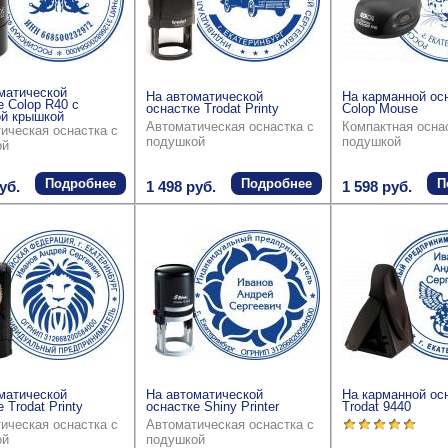
матической
На автоматической
На карманной ос
е Colop R40 с
оснастке Trodat Printy
Colop Mouse
й крышкой
Автоматическая оснастка с
Компактная осна
ическая оснастка с
подушкой
подушкой
ой
Подробнее
Подробнее
П
уб.
1 498 руб.
1 598 руб.
матической
На автоматической
На карманной ос
 Trodat Printy
оснастке Shiny Printer
Trodat 9440
ическая оснастка с
Автоматическая оснастка с
ой
подушкой