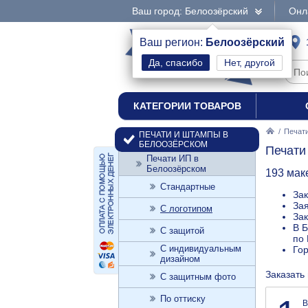
Ваш город: Белоозёрский
Онл
интернет-магазин
Ваш регион:
Белоозёрский
Нет, другой
печати и штампы
КАТЕГОРИИ ТОВАРОВ
/
Печат
ПЕЧАТИ И ШТАМПЫ В
БЕЛООЗЁРСКОМ
Печати
Печати ИП в
Белоозёрском
193 мак
Стандартные
Зак
Зая
С логотипом
Зак
В Б
С защитой
по 
С индивидуальным
Го
дизайном
Заказать
С защитным фото
По оттиску
В