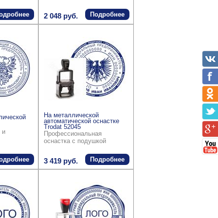
одробнее
Подробнее
2 048 руб.
На металлической
лической
автоматической оснастке
Trodat 52045
 и
Профессиональная
оснастка с подушкой
одробнее
Подробнее
3 419 руб.