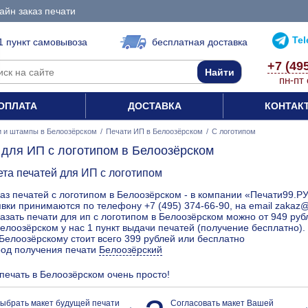
айн заказ печати
Te
1 пункт самовывоза
бесплатная доставка
+7 (49
пн-пт 
ОПЛАТА
ДОСТАВКА
КОНТАК
и и штампы в Белоозёрском
/
Печати ИП в Белоозёрском
/
С логотипом
 для ИП с логотипом в Белоозёрском
ета печатей для ИП с логотипом
аз печатей с логотипом в Белоозёрском - в компании «Печати99.РУ
вки принимаются по телефону +7 (495) 374-66-90, на email zakaz@
азать печати для ип с логотипом в Белоозёрском можно от 949 руб
елоозёрском у нас 1 пункт выдачи печатей (получение бесплатно).
Белоозёрскому стоит всего 399 рублей или бесплатно
род получения печати
Белоозёрский
 печать в Белоозёрском очень просто!
ыбрать макет будущей печати
Согласовать макет Вашей