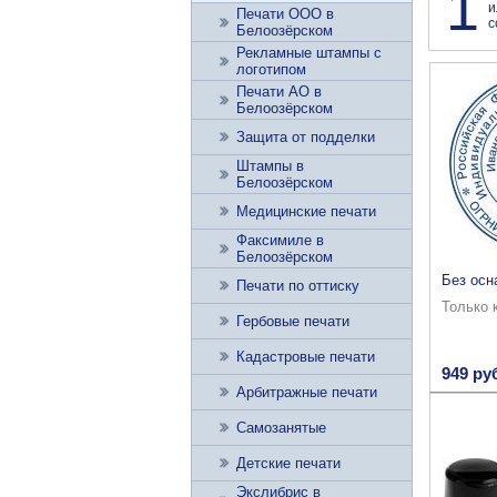
1
и
Печати ООО в
с
Белоозёрском
Рекламные штампы с
логотипом
Печати АО в
Белоозёрском
Защита от подделки
Штампы в
Белоозёрском
Медицинские печати
Факсимиле в
Белоозёрском
Без осн
Печати по оттиску
Только 
Гербовые печати
Кадастровые печати
949 ру
Арбитражные печати
Самозанятые
Детские печати
Экслибрис в