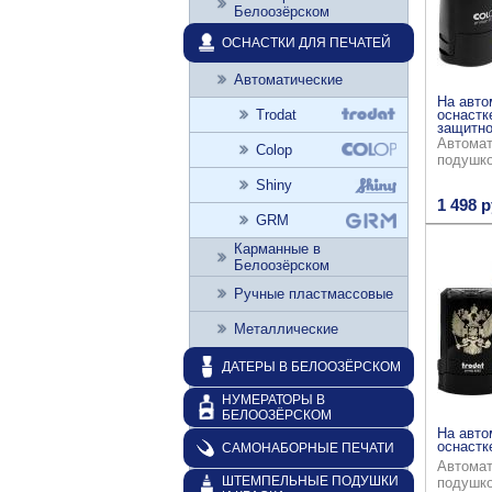
Белоозёрском
ОСНАСТКИ ДЛЯ ПЕЧАТЕЙ
Автоматические
На авто
Trodat
оснастк
защитно
Автомат
Colop
подушк
Shiny
1 498 р
GRM
Карманные в
Белоозёрском
Ручные пластмассовые
Металлические
ДАТЕРЫ В БЕЛООЗЁРСКОМ
НУМЕРАТОРЫ В
БЕЛООЗЁРСКОМ
На авто
оснастке
САМОНАБОРНЫЕ ПЕЧАТИ
Автомат
ШТЕМПЕЛЬНЫЕ ПОДУШКИ
подушк