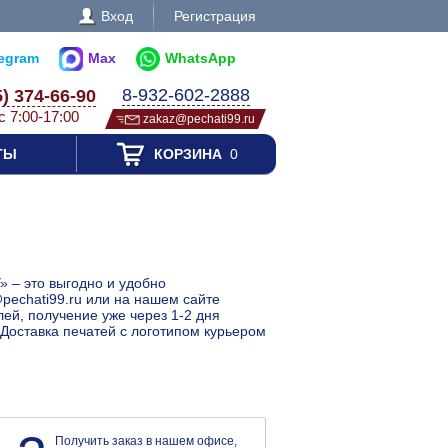
Вход
Регистрация
legram
Max
WhatsApp
8-932-602-2888
5) 374-66-90
с 7:00-17:00
zakaz@pechati99.ru
ТЫ
КОРЗИНА
0
» – это выгодно и удобно
pechati99.ru или на нашем сайте
лей, получение уже через 1-2 дня
 Доставка печатей с логотипом курьером
Получить заказ в нашем офисе,