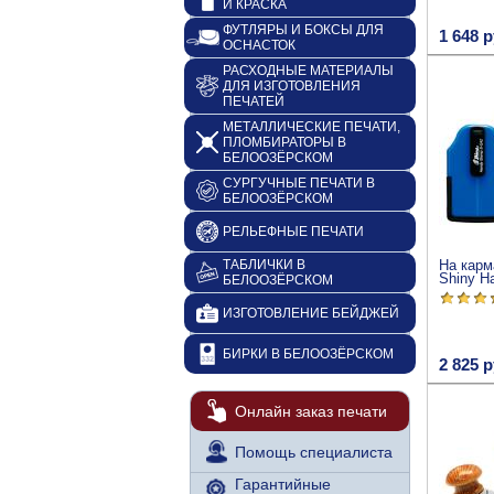
И КРАСКА
ФУТЛЯРЫ И БОКСЫ ДЛЯ
1 648 р
ОСНАСТОК
РАСХОДНЫЕ МАТЕРИАЛЫ
ДЛЯ ИЗГОТОВЛЕНИЯ
ПЕЧАТЕЙ
МЕТАЛЛИЧЕСКИЕ ПЕЧАТИ,
ПЛОМБИРАТОРЫ В
БЕЛООЗЁРСКОМ
СУРГУЧНЫЕ ПЕЧАТИ В
БЕЛООЗЁРСКОМ
РЕЛЬЕФНЫЕ ПЕЧАТИ
ТАБЛИЧКИ В
На карм
Shiny H
БЕЛООЗЁРСКОМ
ИЗГОТОВЛЕНИЕ БЕЙДЖЕЙ
БИРКИ В БЕЛООЗЁРСКОМ
2 825 р
Онлайн заказ печати
Помощь специалиста
Гарантийные