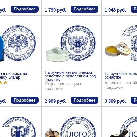
Подробнее
Подробнее
П
уб.
1 799 руб.
1 948 руб.
На ручной металлической
анной оснастке
На ручной метал
оснастке с отделением под
andy Stamp
оснастке
подушку
Брелок с кнопкой
Отдельная секция с
подушкой
подушкой
Подробнее
Подробнее
П
уб.
2 909 руб.
3 399 руб.