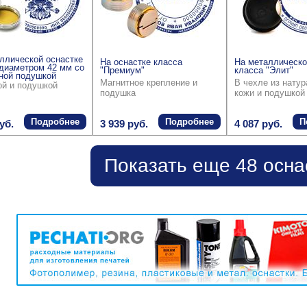
ллической оснастке
На оснастке класса
На металлическо
диаметром 42 мм со
"Премиум"
класса "Элит"
ной подушкой
Магнитное крепление и
В чехле из нату
ой и подушкой
подушка
кожи и подушкой
Подробнее
Подробнее
П
уб.
3 939 руб.
4 087 руб.
Показать еще 48 осна