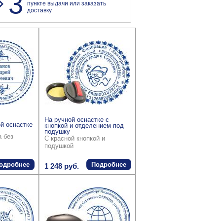
3
пункте выдачи или заказать
доставку
На ручной оснастке с
й оснастке
кнопкой и отделением под
подушку
а без
С красной кнопкой и
подушкой
одробнее
Подробнее
1 248 руб.