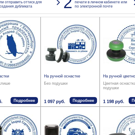
2
ли отправить оттиск для
печати в личном кабинете или
оздания дубликата
по электронной почте
астки
На ручной оснастке
На ручной цветно
клише
Без подушки
Цветная оснастк
подушки
Подробнее
Подробнее
П
б.
1 097 руб.
1 198 руб.