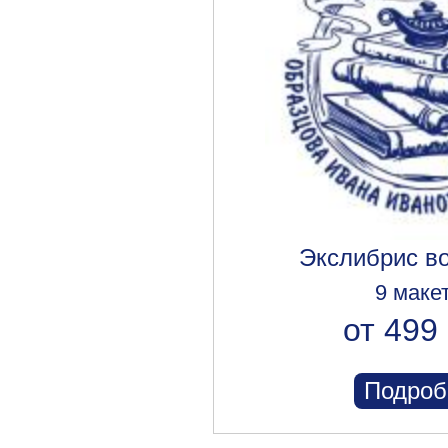
Экслибрис в
9 маке
от 499 
Подроб