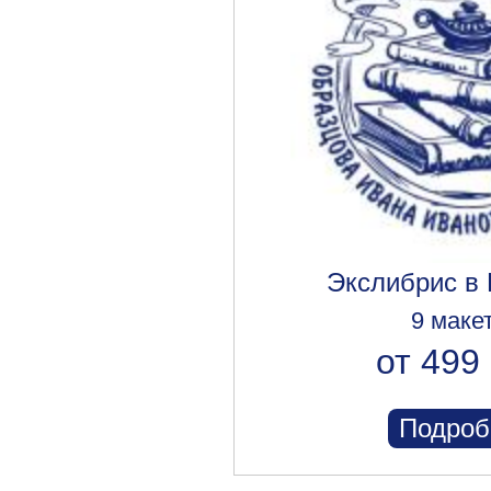
Экслибрис в
9 маке
от 499 
Подроб