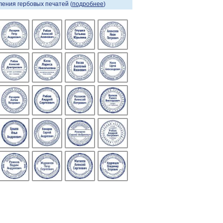
ения гербовых печатей (
подробнее
)