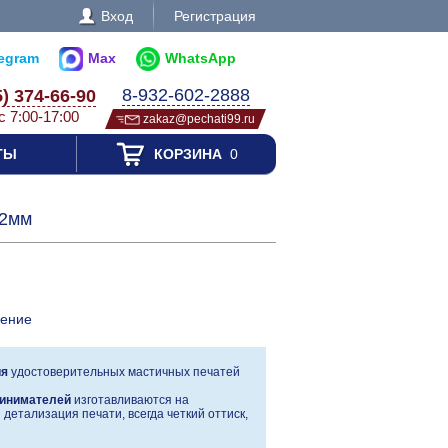
Вход
Регистрация
legram
Max
WhatsApp
8-932-602-2888
5) 374-66-90
с 7:00-17:00
zakaz@pechati99.ru
ТЫ
КОРЗИНА
0
42мм
ление
ия
удостоверительных мастичных печатей
инимателей
изготавливаются на
детализация печати, всегда четкий оттиск,