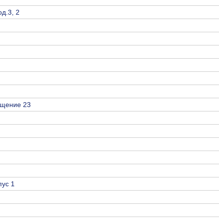
д.3, 2
ещение 23
пус 1