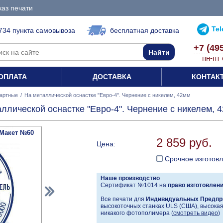
каз печати
Te
734 пункта самовывоза
бесплатная доставка
+7 (49
пн-пт 
ОПЛАТА
ДОСТАВКА
КОНТАК
артные
/
На металлической оснастке "Евро-4". Чернение с никелем, 42мм
ллической оснастке "Евро-4". Чернение с никелем, 
Макет №60
2 859 руб.
Цена:
Срочное изготов
Наше производство
Сертификат №1014 на
право изготовлен
Все печати для
Индивидуальных Предпр
высокоточных станках ULS (США), высокая 
никакого фотополимера (
смотреть видео
)