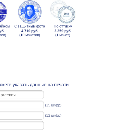
зайном
С защитным фото
По оттиску
уб.
4 710 руб.
3 259 руб.
тов)
(10 макетов)
(1 макет)
жете указать данные на печати
(15 цифр)
(12 цифр)