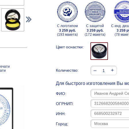
С логотипом
С защитой
С инд. ди
3 259 руб.
3 259 руб.
3 259 р
(193 макета)
(172 макета)
(78 маке
Цвет оснастки:
печати
–
+
Количество:
чати
Для быстрого изготовления Вы мо
ФИО:
ОГРНИП:
ИНН:
Город: