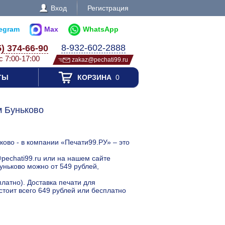
Вход
Регистрация
legram
Max
WhatsApp
8-932-602-2888
5) 374-66-90
с 7:00-17:00
zakaz@pechati99.ru
ТЫ
КОРЗИНА
0
 Буньково
ово - в компании «Печати99.РУ» – это
pechati99.ru или на нашем сайте
ньково можно от 549 рублей,
латно). Доставка печати для
тоит всего 649 рублей или бесплатно