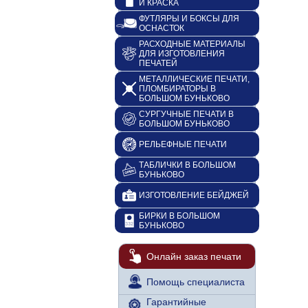
И КРАСКА
ФУТЛЯРЫ И БОКСЫ ДЛЯ
ОСНАСТОК
РАСХОДНЫЕ МАТЕРИАЛЫ
ДЛЯ ИЗГОТОВЛЕНИЯ
ПЕЧАТЕЙ
МЕТАЛЛИЧЕСКИЕ ПЕЧАТИ,
ПЛОМБИРАТОРЫ В
БОЛЬШОМ БУНЬКОВО
СУРГУЧНЫЕ ПЕЧАТИ В
БОЛЬШОМ БУНЬКОВО
РЕЛЬЕФНЫЕ ПЕЧАТИ
ТАБЛИЧКИ В БОЛЬШОМ
БУНЬКОВО
ИЗГОТОВЛЕНИЕ БЕЙДЖЕЙ
БИРКИ В БОЛЬШОМ
БУНЬКОВО
Онлайн заказ печати
Помощь специалиста
Гарантийные