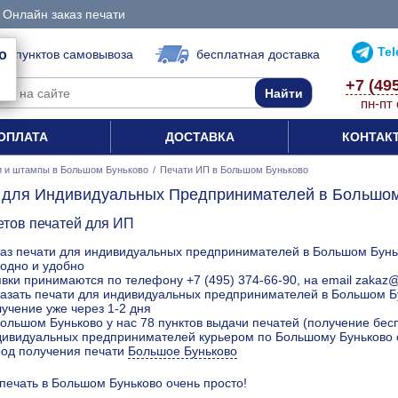
Онлайн заказ печати
Te
о
78 пунктов самовывоза
бесплатная доставка
+7 (49
пн-пт 
ОПЛАТА
ДОСТАВКА
КОНТАК
и и штампы в Большом Буньково
/
Печати ИП в Большом Буньково
 для Индивидуальных Предпринимателей в Большом
етов печатей для ИП
аз печати для индивидуальных предпринимателей в Большом Буньк
одно и удобно
вки принимаются по телефону +7 (495) 374-66-90, на email zakaz@
азать печати для индивидуальных предпринимателей в Большом Бу
учение уже через 1-2 дня
ольшом Буньково у нас 78 пунктов выдачи печатей (получение бесп
дивидуальных предпринимателей курьером по Большому Буньково с
род получения печати
Большое Буньково
 печать в Большом Буньково очень просто!