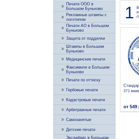
Печати ООО в
1
В
Большом Буньково
и
Рекламные штампы с
с
логотипом
Печати АО в Большом
Буньково
Защита от подделки
Штампы в Большом
Буньково
Медицинские печати
Факсимиле в Большом
Буньково
Печати по оттиску
Станда
Гербовые печати
371 мак
Кадастровые печати
от 549 
Арбитражные печати
Самозанятые
Детские печати
Экслибрис в Большом