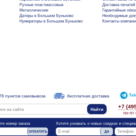
Ручные пластмассовые
Доставка печатей
Металлические
Гарантийные обяз
Датеры в Большом Буньково
Необходимые док
Нумераторы в Большом Буньково
Контакты компани
Te
78 пунктов самовывоза
бесплатная доставка
+7 (49
пн-пт 
те номер заказа
Хотите узнавать о новых скидках и специ