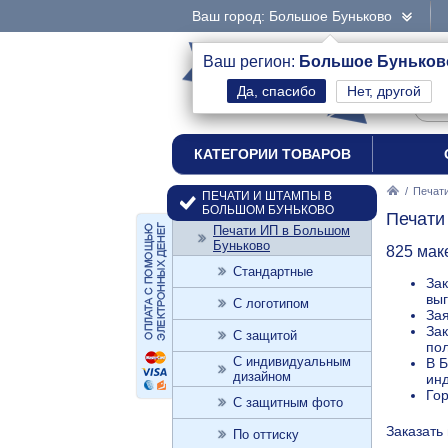
Ваш город: Большое Буньково
интернет-магазин
Ваш регион:
Большое Буньков
Нет, другой
печати и штампы
КАТЕГОРИИ ТОВАРОВ
/
Печат
ПЕЧАТИ И ШТАМПЫ В
БОЛЬШОМ БУНЬКОВО
Печати
Печати ИП в Большом
Буньково
825 мак
Стандартные
Зак
выг
С логотипом
Зая
Зак
С защитой
пол
С индивидуальным
В Б
дизайном
ин
Го
С защитным фото
Заказать
По оттиску