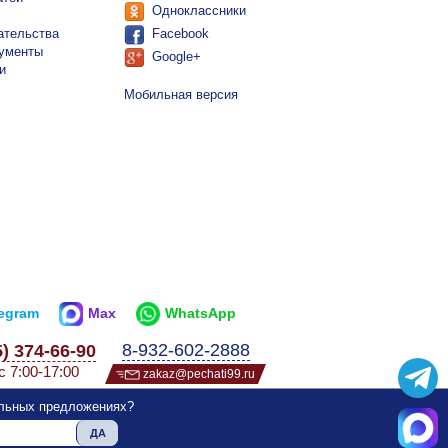
Одноклассники
ательства
Facebook
ументы
Google+
и
Мобильная версия
legram
Max
WhatsApp
8-932-602-2888
5) 374-66-90
с 7:00-17:00
zakaz@pechati99.ru
альных предложениях?