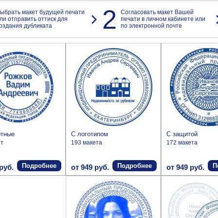
2
ыбрать макет будущей печати
Согласовать макет Вашей
ли отправить оттиск для
печати в личном кабинете или
оздания дубликата
по электронной почте
ртные
С логотипом
С защитой
ет
193 макета
172 макета
Подробнее
Подробнее
П
руб.
от 949 руб.
от 949 руб.