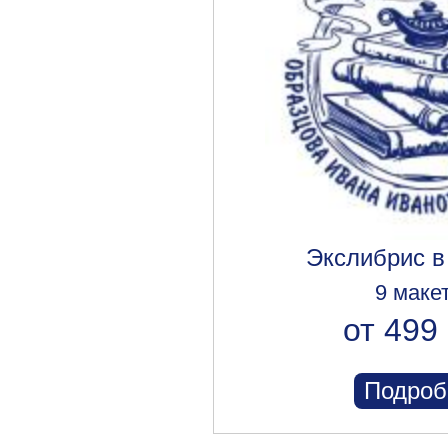
Экслибрис в
9 маке
от 499 
Подроб