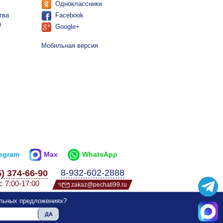
Одноклассники
тва
Facebook
ы
Google+
Мобильная версия
legram
Max
WhatsApp
8-932-602-2888
5) 374-66-90
с 7:00-17:00
zakaz@pechati99.ru
альных предложениях?