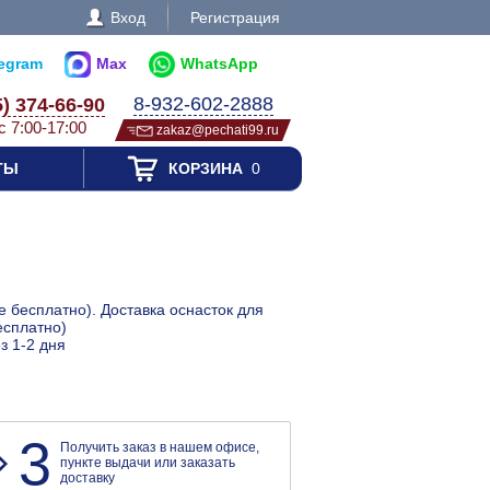
Вход
Регистрация
legram
Max
WhatsApp
8-932-602-2888
5) 374-66-90
с 7:00-17:00
zakaz@pechati99.ru
ТЫ
КОРЗИНА
0
е бесплатно). Доставка оснасток для
есплатно)
з 1-2 дня
3
Получить заказ в нашем офисе,
пункте выдачи или заказать
доставку