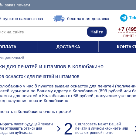
н заказ печати
Te
8 пунктов самовывоза
бесплатная доставка
+7 (49
пн-пт 
ОПЛАТА
ДОСТАВКА
КОНТАК
ки для печатей
ки для печатей и штампов в Колюбакино
ов оснасток для печатей и штампов
олюбакино у нас 8 пунктов выдачи оснасток для печатей (получени
атей курьером по Вашему адресу в Колюбакино (899 рублей или б
астки для печатей в Колюбакино от 66 рублей, получение уже чере
род получения печати
Колюбакино
 печать в Колюбакино очень просто!
2
ыбрать макет будущей печати
Согласовать макет Вашей
ли отправить оттиск для
печати в личном кабинете или
оздания дубликата
по электронной почте