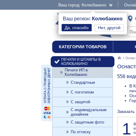
Ваш город: Колюбакино
Онлай
интернет-магазин
Ваш регион:
Колюбакино
Нет, другой
печати и штампы
КАТЕГОРИИ ТОВАРОВ
/
Оснаст
ПЕЧАТИ И ШТАМПЫ В
КОЛЮБАКИНО
Оснаст
Печати ИП в
Колюбакино
556 вид
Стандартные
В К
печ
С логотипом
Осн
Го
С защитой
С индивидуальным
Заказать
дизайном
1
С защитным фото
В
и
По оттиску
с