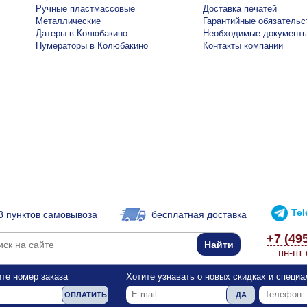
Ручные пластмассовые
Доставка печатей
Металлические
Гарантийные обязательс
Датеры в Колюбакино
Необходимые документ
Нумераторы в Колюбакино
Контакты компании
Te
8 пунктов самовывоза
бесплатная доставка
+7 (49
пн-пт 
те номер заказа
Хотите узнавать о новых скидках и специ