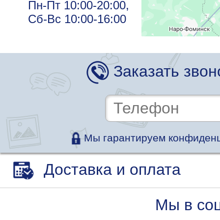
Пн-Пт 10:00-20:00,
Сб-Вс 10:00-16:00
Красногорск,
ш.
Заказать звон
Новорижское,
26-й километр,
8к6
Пн-Пт 10:00-20:00,
Сб-Вс 10:00-18:00
Мы гарантируем конфиденц
Павловская
Доставка и оплата
слобода,
Истринский р-
Мы в со
он, ул.