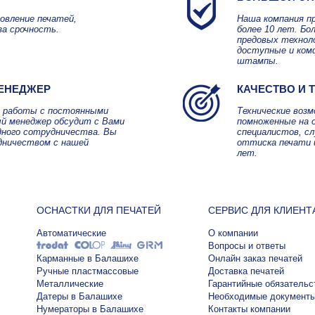
овление печатей,
Наша компания п
за срочность.
более 10 лет. Б
предовых технол
доступные и ком
штампы.
ЕНЕДЖЕР
КАЧЕСТВО И 
я работы с постоянными
Технические воз
й менеджер обсудит с Вами
помноженные на 
дного сотрудничества. Вы
специалистов, с
дничеством с нашей
оттиска печати 
лет.
ОСНАСТКИ ДЛЯ ПЕЧАТЕЙ
СЕРВИС ДЛЯ КЛИЕНТ
Автоматические
О компании
Вопросы и ответы
Карманные в Балашихе
Онлайн заказ печатей
Ручные пластмассовые
Доставка печатей
Металлические
Гарантийные обязательс
Датеры в Балашихе
Необходимые документ
Нумераторы в Балашихе
Контакты компании