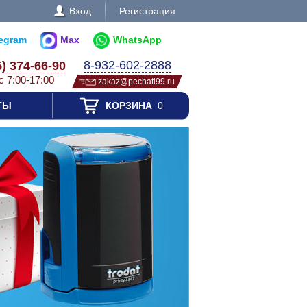
Вход
Регистрация
legram
Max
WhatsApp
8-932-602-2888
5) 374-66-90
с 7:00-17:00
zakaz@pechati99.ru
ТЫ
КОРЗИНА
0