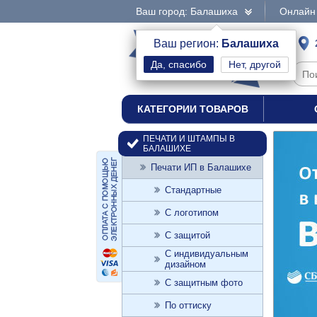
Ваш город: Балашиха
Онлайн 
интернет-магазин
Ваш регион:
Балашиха
Нет, другой
печати и штампы
КАТЕГОРИИ ТОВАРОВ
ПЕЧАТИ И ШТАМПЫ В
БАЛАШИХЕ
Печати ИП в Балашихе
Стандартные
С логотипом
С защитой
С индивидуальным
дизайном
С защитным фото
По оттиску