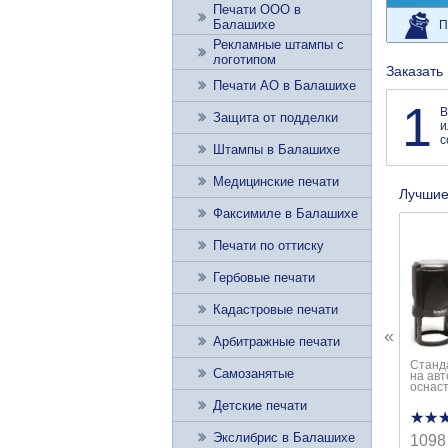
Печати ООО в
Балашихе
П
Рекламные штампы с
логотипом
Заказать
Печати АО в Балашихе
1
В
Защита от подделки
и
с
Штампы в Балашихе
Медицинские печати
Лучшие
Факсимиле в Балашихе
Печати по оттиску
Гербовые печати
Кадастровые печати
«
Арбитражные печати
Станд
Самозанятые
на ав
оснаст
Детские печати
★★
★★
Экслибрис в Балашихе
1098