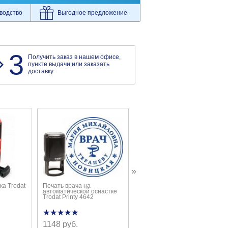
водство
Выгодное предложение
3
Получить заказ в нашем офисе,
пункте выдачи или заказать
доставку
»
ка Trodat
Печать врача на
Печать ООО с защитой на
автоматической оснастке
металлической
Trodat Printy 4642
автоматической оснастке
★★★★★
★★★★★
★★★★★
★★★★★
1148 руб.
3419 руб.