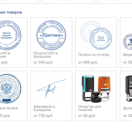
рии товаров
и ИП в
Печати ООО в
Печати по оттиску
Меди
ихе
Балашихе
 руб.
от 549 руб.
от 949 руб.
от 5
Факсимиле в
Оснастки для
вые печати
Дате
Балашихе
печатей
9 руб.
от 739 руб.
от 66 руб.
от 3