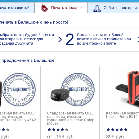
ечати с защитой
Печать в подарок
Собственное произ
 печать в Балашихе очень просто!
2
ыбрать макет будущей печати
Согласовать макет Вашей
ли отправить оттиск для
печати в личном кабинете или
оздания дубликата
по электронной почте
 предложения в Балашихе
артная печать ООО
Стандартная печать ООО
Карманная оснаст
томатической
на автоматической
Pocket Printy 9512
ке Trodat Printy 4642
карманной оснастке Colop
Mouse
★★★
★★★
★★★★★
★★★★★
★★★★★
★★★★★
 руб.
от 1198 руб.
899 руб.