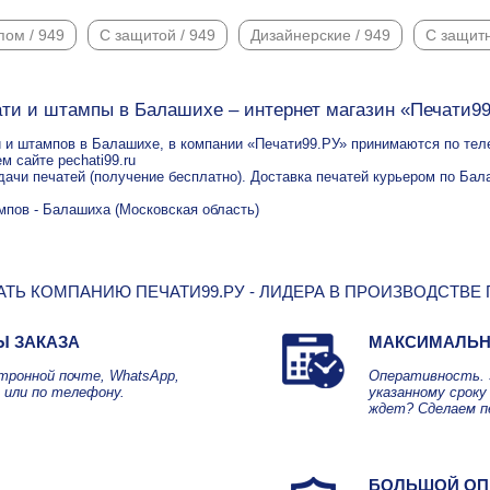
пом / 949
С защитой / 949
Дизайнерские / 949
С защит
ти и штампы в Балашихе – интернет магазин «Печати9
й и штампов в Балашихе, в компании «Печати99.РУ» принимаются по телеф
м сайте pechati99.ru
дачи печатей (получение бесплатно). Доставка печатей курьером по Бал
мпов - Балашиха (Московская область)
ТЬ КОМПАНИЮ ПЕЧАТИ99.РУ - ЛИДЕРА В ПРОИЗВОДСТВЕ
Ы ЗАКАЗА
МАКСИМАЛЬН
ктронной почте, WhatsApp,
Оперативность. 
 или по телефону.
указанному сроку 
ждет? Сделаем п
БОЛЬШОЙ ОП