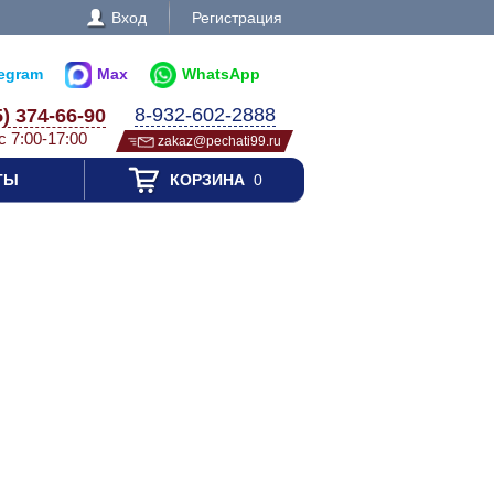
Вход
Регистрация
legram
Max
WhatsApp
8-932-602-2888
5) 374-66-90
с 7:00-17:00
zakaz@pechati99.ru
ТЫ
КОРЗИНА
0