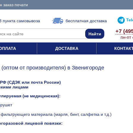
 заказ печати
Te
3 пункта самовывоза
бесплатная доставка
+7 (49
пн-пт 
ОПЛАТА
ДОСТАВКА
КОНТАК
(оптом от производителя) в Звенигороде
 РФ (СДЭК или почта России)
скими лицами
улируемая (не медицинская):
брушет
фильтрующего материала (марля, бинт, салфетка и т.д.)
огоразовой лицевой повязки: