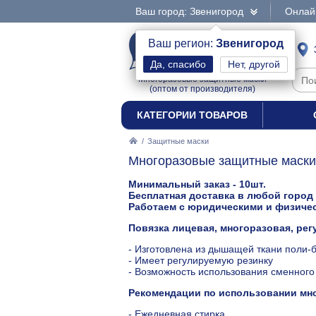
Ваш город: Звенигород
Онлайн
МАСКИ
Ваш регион:
Звенигород
Нет, другой
Многоразовые защитные маски
(оптом от производителя)
КАТЕГОРИИ ТОВАРОВ
/
Защитные маски
Многоразовые защитные маски 
Минимальный заказ - 10шт.
Бесплатная доставка в любой город
Работаем с юридическими и физиче
Повязка лицевая, многоразовая, рег
- Изготовлена из дышащей ткани поли-
- Имеет регулируемую резинку
- Возможность использования сменного 
Рекомендации по использовании мн
- Ежедневная стирка